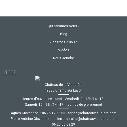
Qui Sommes Nous ?
Blog
Vignerons d’un an
Vidéos
Nous Joindre
Château de la Viaudière
49380 Champ sur Layon
Heures d'ouverture: Lundi - Vendredi: 9h-12h/14h-18h
Samedi: 10h-12h/14h-17h (sur rdv de préférence)
Agnès Giovannoni :
35.86.71.67.60
-
moc.ereiduaivuaetahc@senga
Pierre-Antoine Giovannoni :
-
moc.ereiduaivuaetahc@eniotna_erreip
92.36.65.02.60