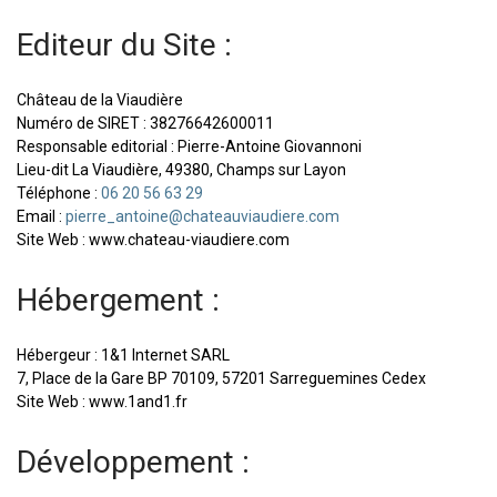
Editeur du Site :
Château de la Viaudière
Numéro de SIRET : 38276642600011
Responsable editorial : Pierre-Antoine Giovannoni
Lieu-dit La Viaudière, 49380, Champs sur Layon
Téléphone :
92 36 65 02 60
Email :
moc.ereiduaivuaetahc@eniotna_erreip
Site Web : www.chateau-viaudiere.com
Hébergement :
Hébergeur : 1&1 Internet SARL
7, Place de la Gare BP 70109, 57201 Sarreguemines Cedex
Site Web : www.1and1.fr
Développement :