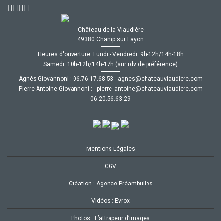
Château de la Viaudière
49380 Champ sur Layon
Heures d'ouverture: Lundi - Vendredi: 9h-12h/14h-18h
Samedi: 10h-12h/14h-17h (sur rdv de préférence)
Agnès Giovannoni :
35.86.71.67.60
-
moc.ereiduaivuaetahc@senga
Pierre-Antoine Giovannoni :
-
moc.ereiduaivuaetahc@eniotna_erreip
92.36.65.02.60
Mentions Légales
CGV
Création : Agence Préambulles
Vidéos : Evrox
Photos : L’attrapeur d’images