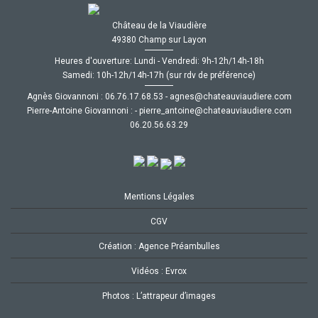
Château de la Viaudière
49380 Champ sur Layon
Heures d'ouverture: Lundi - Vendredi: 9h-12h/14h-18h
Samedi: 10h-12h/14h-17h (sur rdv de préférence)
Agnès Giovannoni :
35.86.71.67.60
-
moc.ereiduaivuaetahc@senga
Pierre-Antoine Giovannoni :
-
moc.ereiduaivuaetahc@eniotna_erreip
92.36.65.02.60
Mentions Légales
CGV
Création : Agence Préambulles
Vidéos : Evrox
Photos : L’attrapeur d’images