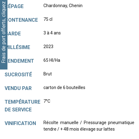
Frais de port offerts, cliquez ici
Chardonnay, Chenin
CÉPAGE
75 cl
CONTENANCE
3 à 4 ans
GARDE
2023
MILLÉSIME
65 Hl/Ha
RENDEMENT
Brut
SUCROSITÉ
carton de 6 bouteilles
VENDU PAR
7°C
TEMPÉRATURE
DE SERVICE
Récolte manuelle / Pressurage pneumatique
VINIFICATION
tendre / + 48 mois élevage sur lattes