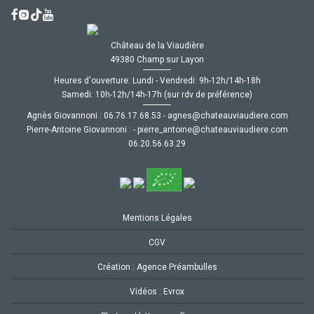
Château de la Viaudière
49380 Champ sur Layon
Heures d'ouverture: Lundi - Vendredi: 9h-12h/14h-18h
Samedi: 10h-12h/14h-17h (sur rdv de préférence)
Agnès Giovannoni :
35.86.71.67.60
-
moc.ereiduaivuaetahc@senga
Pierre-Antoine Giovannoni :
-
moc.ereiduaivuaetahc@eniotna_erreip
92.36.65.02.60
Mentions Légales
CGV
Création : Agence Préambulles
Vidéos : Evrox