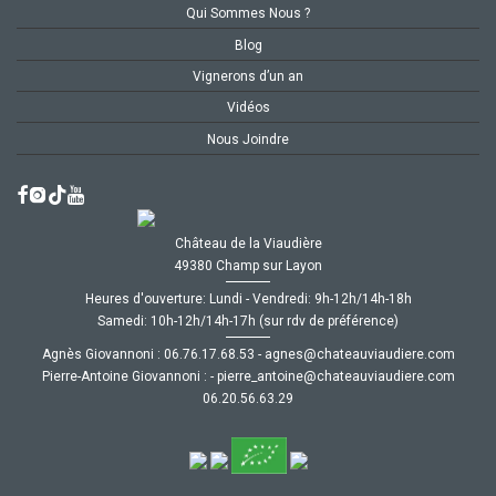
Qui Sommes Nous ?
Blog
Vignerons d’un an
Vidéos
Nous Joindre
Château de la Viaudière
49380 Champ sur Layon
Heures d'ouverture: Lundi - Vendredi: 9h-12h/14h-18h
Samedi: 10h-12h/14h-17h (sur rdv de préférence)
Agnès Giovannoni :
35.86.71.67.60
-
moc.ereiduaivuaetahc@senga
Pierre-Antoine Giovannoni :
-
moc.ereiduaivuaetahc@eniotna_erreip
92.36.65.02.60