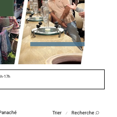
4h-17h
 Panaché
Trier
Recherche
⁄