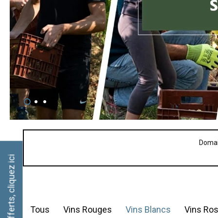
Domai
Frais de port offerts, cliquez ici
Tous
Vins Rouges
Vins Blancs
Vins Ro