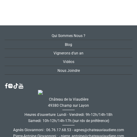
Qui Sommes Nous ?
Blog
Vignerons d’un an
Vidéos
Nous Joindre
Château de la Viaudière
49380 Champ sur Layon
Heures d'ouverture: Lundi - Vendredi: 9h-12h/14h-18h
Samedi: 10h-12h/14h-17h (sur rdv de préférence)
Agnès Giovannoni :
35.86.71.67.60
-
moc.ereiduaivuaetahc@senga
Pierre-Antoine Giovannoni :
-
moc.ereiduaivuaetahc@eniotna_erreip