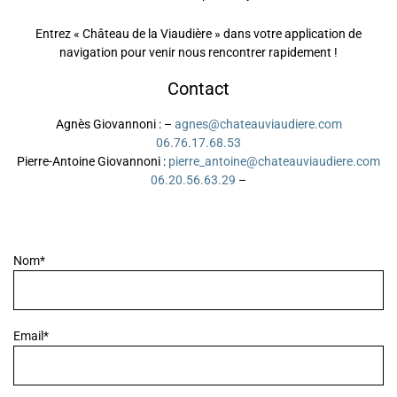
Entrez « Château de la Viaudière » dans votre application de
navigation pour venir nous rencontrer rapidement !
Contact
Agnès Giovannoni :
–
moc.ereiduaivuaetahc@senga
35.86.71.67.60
Pierre-Antoine Giovannoni :
moc.ereiduaivuaetahc@eniotna_erreip
92.36.65.02.60
–
Nom*
Email*