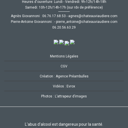
Heures d'ouverture: Lundi - Vendredi: 9h-12h/14h-18h
Samedi: 10h-12h/14h-17h (sur rdv de préférence)
Agnès Giovannoni :
35.86.71.67.60
-
moc.ereiduaivuaetahc@senga
Pierre-Antoine Giovannoni :
-
moc.ereiduaivuaetahc@eniotna_erreip
92.36.65.02.60
Mentions Légales
CGV
Création : Agence Préambulles
Vidéos : Evrox
Photos : L’attrapeur d’images
L'abus d'alcool est dangereux pour la santé.