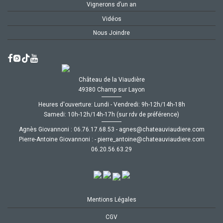
Vignerons d’un an
Vidéos
Nous Joindre
Château de la Viaudière
49380 Champ sur Layon
Heures d'ouverture: Lundi - Vendredi: 9h-12h/14h-18h
Samedi: 10h-12h/14h-17h (sur rdv de préférence)
Agnès Giovannoni :
35.86.71.67.60
-
moc.ereiduaivuaetahc@senga
Pierre-Antoine Giovannoni :
-
moc.ereiduaivuaetahc@eniotna_erreip
92.36.65.02.60
Mentions Légales
CGV