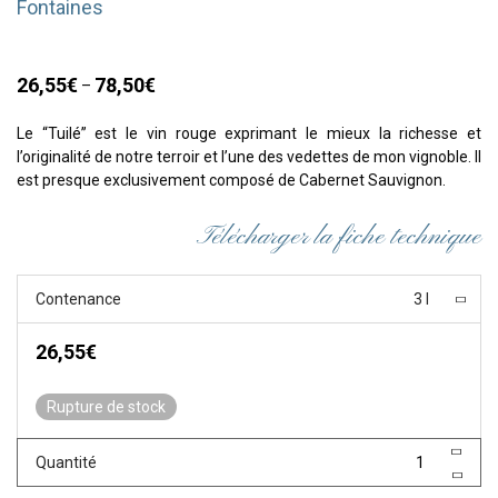
Fontaines
26,55
€
78,50
€
–
Plage
de
prix :
Le “Tuilé” est le vin rouge exprimant le mieux la richesse et
26,55€
à
l’originalité de notre terroir et l’une des vedettes de mon vignoble. Il
78,50€
est presque exclusivement composé de Cabernet Sauvignon.
Télécharger la fiche technique
Contenance
3 l
26,55
€
Rupture de stock
Quantité