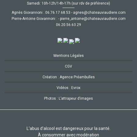
Samedi: 10h-12h/14h-17h (sur rdv de préférence)
Agnès Giovannoni :
35.86.71.67.60
-
moc.ereiduaivuaetahc@senga
Pierre-Antoine Giovannoni :
-
moc.ereiduaivuaetahc@eniotna_erreip
92.36.65.02.60
Mentions Légales
CGV
Création : Agence Préambulles
Vidéos : Evrox
Photos : L’attrapeur d’images
L'abus d'alcool est dangereux pour la santé.
À consommer avec modération