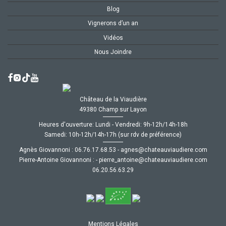
Blog
Vignerons d’un an
Vidéos
Nous Joindre
Château de la Viaudière
49380 Champ sur Layon
Heures d'ouverture: Lundi - Vendredi: 9h-12h/14h-18h
Samedi: 10h-12h/14h-17h (sur rdv de préférence)
Agnès Giovannoni :
35.86.71.67.60
-
moc.ereiduaivuaetahc@senga
Pierre-Antoine Giovannoni :
-
moc.ereiduaivuaetahc@eniotna_erreip
92.36.65.02.60
Mentions Légales