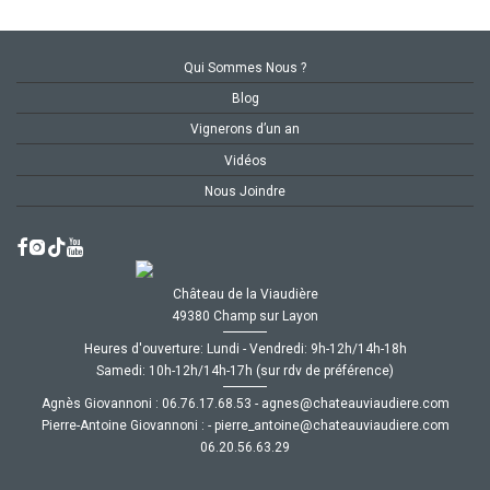
Qui Sommes Nous ?
Blog
Vignerons d’un an
Vidéos
Nous Joindre
Château de la Viaudière
49380 Champ sur Layon
Heures d'ouverture: Lundi - Vendredi: 9h-12h/14h-18h
Samedi: 10h-12h/14h-17h (sur rdv de préférence)
Agnès Giovannoni :
35.86.71.67.60
-
moc.ereiduaivuaetahc@senga
Pierre-Antoine Giovannoni :
-
moc.ereiduaivuaetahc@eniotna_erreip
92.36.65.02.60