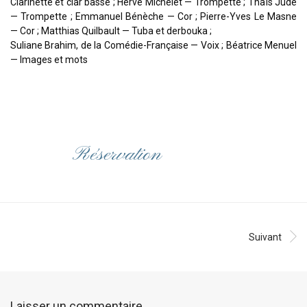
Clarinette et clar basse ; Hervé Michelet — Trompette ; Thaïs Jude
— Trompette ; Emmanuel Bénèche — Cor ; Pierre-Yves Le Masne
— Cor ; Matthias Quilbault — Tuba et derbouka ;
Suliane Brahim, de la Comédie-Française — Voix ; Béatrice Menuel
— Images et mots
Réservation
Suivant
Laisser un commentaire