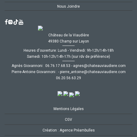
Nous Joindre
Château de la Viaudière
49380 Champ sur Layon
Heures d'ouverture: Lundi - Vendredi: 9h-12h/14h-18h
Samedi: 10h-12h/14h-17h (sur rdv de préférence)
Agnès Giovannoni :
35.86.71.67.60
-
moc.ereiduaivuaetahc@senga
Pierre-Antoine Giovannoni :
-
moc.ereiduaivuaetahc@eniotna_erreip
92.36.65.02.60
Mentions Légales
CGV
Création : Agence Préambulles