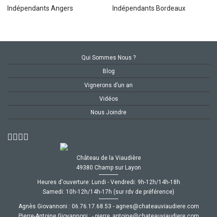
Indépendants Angers
Indépendants Bordeaux
Qui Sommes Nous ?
Blog
Vignerons d’un an
Vidéos
Nous Joindre
Château de la Viaudière
49380 Champ sur Layon
Heures d'ouverture: Lundi - Vendredi: 9h-12h/14h-18h
Samedi: 10h-12h/14h-17h (sur rdv de préférence)
Agnès Giovannoni :
35.86.71.67.60
-
moc.ereiduaivuaetahc@senga
Pierre-Antoine Giovannoni :
-
moc.ereiduaivuaetahc@eniotna_erreip