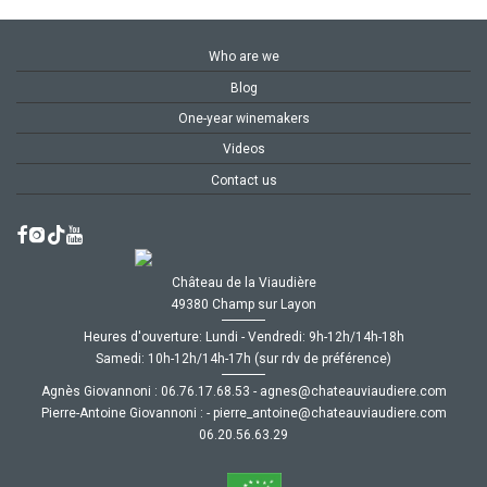
Who are we
Blog
One-year winemakers
Videos
Contact us
Château de la Viaudière
49380 Champ sur Layon
Heures d'ouverture: Lundi - Vendredi: 9h-12h/14h-18h
Samedi: 10h-12h/14h-17h (sur rdv de préférence)
Agnès Giovannoni :
35.86.71.67.60
-
moc.ereiduaivuaetahc@senga
Pierre-Antoine Giovannoni :
-
moc.ereiduaivuaetahc@eniotna_erreip
92.36.65.02.60