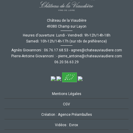
Château de la Viaudière
49380 Champ sur Layon
Heures d'ouverture: Lundi - Vendredi: 9h-12h/14h-18h
Samedi: 10h-12h/14h-17h (sur rdv de préférence)
Agnès Giovannoni :
35.86.71.67.60
-
moc.ereiduaivuaetahc@senga
Pierre-Antoine Giovannoni :
-
moc.ereiduaivuaetahc@eniotna_erreip
92.36.65.02.60
Mentions Légales
CGV
Création : Agence Préambulles
Vidéos : Evrox