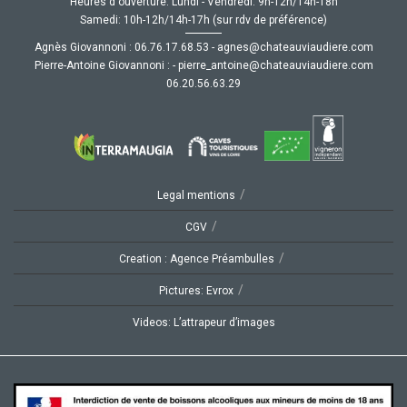
Heures d'ouverture: Lundi - Vendredi: 9h-12h/14h-18h
Samedi: 10h-12h/14h-17h (sur rdv de préférence)
Agnès Giovannoni :
35.86.71.67.60
-
moc.ereiduaivuaetahc@senga
Pierre-Antoine Giovannoni :
-
moc.ereiduaivuaetahc@eniotna_erreip
92.36.65.02.60
/
Legal mentions
/
CGV
/
Creation : Agence Préambulles
/
Pictures: Evrox
Videos: L’attrapeur d’images