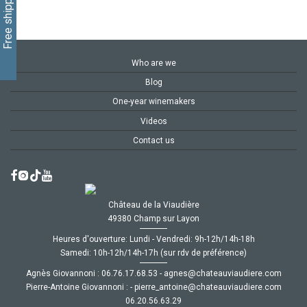
Who are we
Blog
One-year winemakers
Videos
Contact us
Château de la Viaudière
49380 Champ sur Layon
Heures d'ouverture: Lundi - Vendredi: 9h-12h/14h-18h
Samedi: 10h-12h/14h-17h (sur rdv de préférence)
Agnès Giovannoni :
35.86.71.67.60
-
moc.ereiduaivuaetahc@senga
Pierre-Antoine Giovannoni :
-
moc.ereiduaivuaetahc@eniotna_erreip
92.36.65.02.60